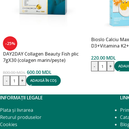
Bioslo Calciu Max
-25%
D3+Vitamina K2+C
DAY2DAY Collagen Beauty Fish plic
220.00
MDL
7gX30 (colagen marin/pește)
-
+
ADAUG
600.00
MDL
800.00
MDL
-
+
ADAUGĂ ÎN COȘ
INFORMAȚII LEGALE
LIN
Plata și livrarea
Pri
Returul produselor
Cat
Cookies
Blo