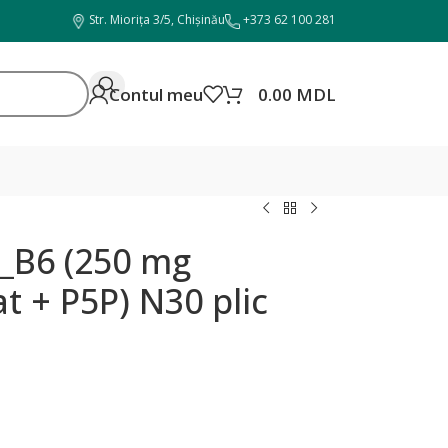
Str. Miorița 3/5, Chișinău
+373 62 100 281
Contul meu
0.00
MDL
_B6 (250 mg
 + P5P) N30 plic