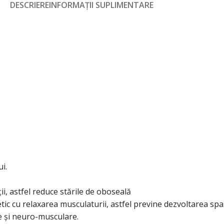
DESCRIERE
INFORMAȚII SUPLIMENTARE
i.
i, astfel reduce stările de oboseală
ic cu relaxarea musculaturii, astfel previne dezvoltarea sp
e și neuro-musculare.