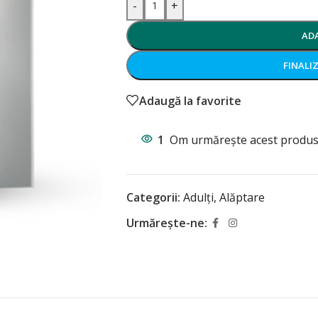
-
+
AD
FINALI
Adaugă la favorite
1
Om urmărește acest produs
Categorii:
Adulți
,
Alăptare
Urmărește-ne: