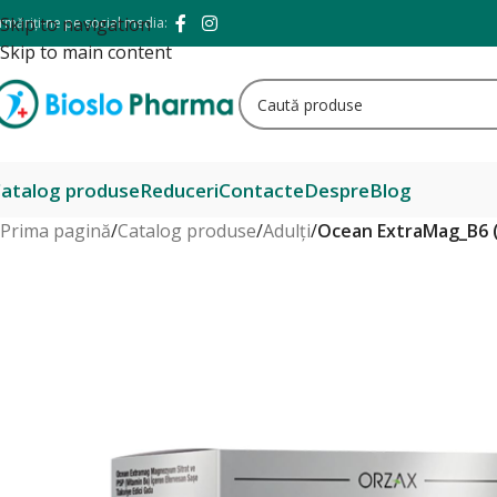
Skip to navigation
rmăriți-ne pe social media:
Skip to main content
atalog produse
Reduceri
Contacte
Despre
Blog
Prima pagină
/
Catalog produse
/
Adulți
/
Ocean ExtraMag_B6 (