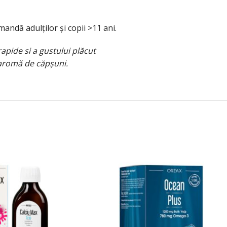
mandă adulților și copii >11 ani.
 rapide si a gustului plăcut
e aromă de căpșuni.