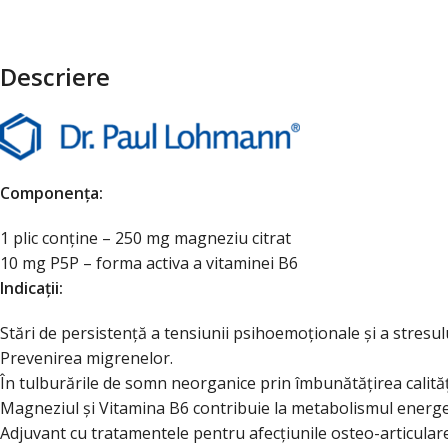
Descriere
Componența:
1 plic conține – 250 mg magneziu citrat
10 mg P5P – forma activa a vitaminei B6
Indicații:
Stări de persistență a tensiunii psihoemoționale și a stresulu
Prevenirea migrenelor.
În tulburările de somn neorganice prin îmbunătățirea calități
Magneziul și Vitamina B6 contribuie la metabolismul energet
Adjuvant cu tratamentele pentru afecțiunile osteo-articular