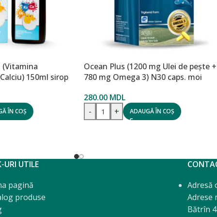
 (Vitamina
Ocean Plus (1200 mg Ulei de pește +
alciu) 150ml sirop
780 mg Omega 3) N30 caps. moi
280.00
MDL
-
+
Ă ÎN COȘ
ADAUGĂ ÎN COȘ
K-URI UTILE
CONTA
ma pagină
Adresă of
alog produse
Adrese m
g
Bătrîn 4