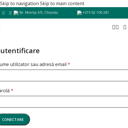
Skip to navigation
Skip to main content
Str. Miorița 3/5, Chișinău
+373 62 100 281
utentificare
ume utilizator sau adresă email
*
arolă
*
CONECTARE