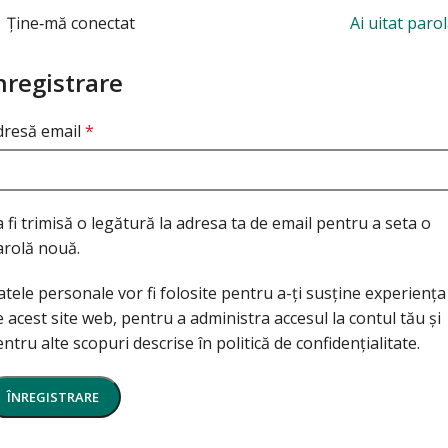
Ține‑mă conectat
Ai uitat paro
nregistrare
dresă email
*
 fi trimisă o legătură la adresa ta de email pentru a seta o
arolă nouă.
tele personale vor fi folosite pentru a-ți susține experiența
 acest site web, pentru a administra accesul la contul tău și
ntru alte scopuri descrise în
politică de confidențialitate
.
ÎNREGISTRARE