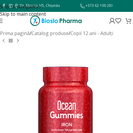
Str. Miorița 3/5, Chișinău
+373 62 100 281
Skip to navigation
Skip to main content
Prima pagină
/
Catalog produse
/
Copii 12 ani - Adulți