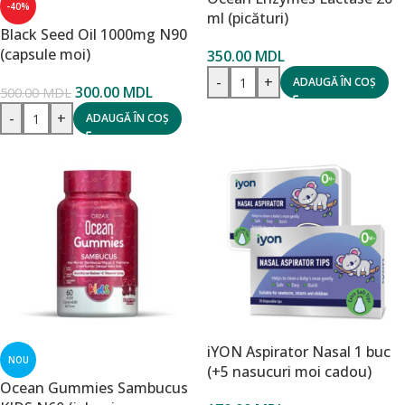
-40%
ml (picături)
Black Seed Oil 1000mg N90
(capsule moi)
350.00
MDL
-
+
ADAUGĂ ÎN COȘ
300.00
MDL
500.00
MDL
-
+
ADAUGĂ ÎN COȘ
iYON Aspirator Nasal 1 buc
NOU
(+5 nasucuri moi cadou)
Ocean Gummies Sambucus