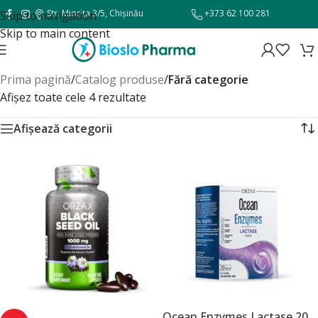
Str. Miorița 3/5, Chișinău
+373 62 100 281
Skip to navigation
Skip to main content
Prima pagină
/
Catalog produse
/
Fără categorie
Afișez toate cele 4 rezultate
Afișează categorii
Ocean Enzymes Lactase 20