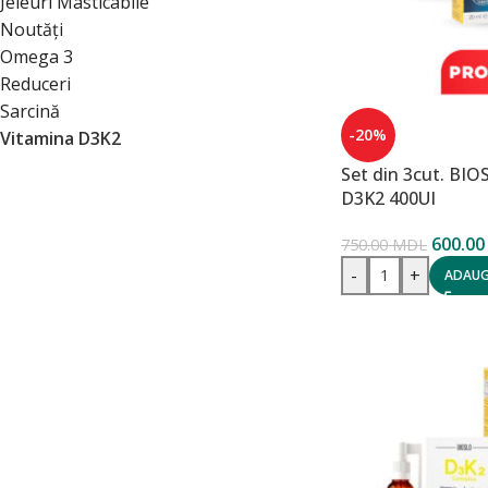
Jeleuri Masticabile
Noutăți
Omega 3
Reduceri
Sarcină
-20%
Vitamina D3K2
Set din 3cut. BI
D3K2 400UI
600.0
750.00
MDL
-
+
ADAUG