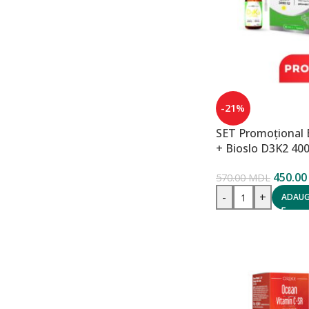
-21%
SET Promoțional 
+ Bioslo D3K2 40
450.0
570.00
MDL
-
+
ADAUG