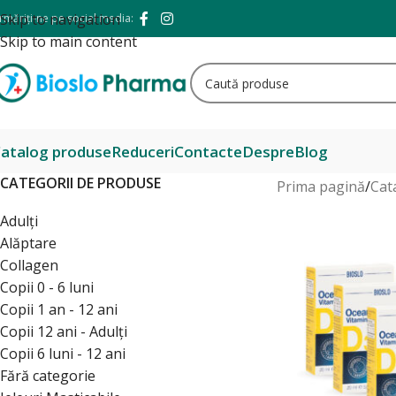
Skip to navigation
rmăriți-ne pe social media:
Skip to main content
atalog produse
Reduceri
Contacte
Despre
Blog
CATEGORII DE PRODUSE
Prima pagină
/
Cat
Adulți
Alăptare
Collagen
Copii 0 - 6 luni
Copii 1 an - 12 ani
Copii 12 ani - Adulți
Copii 6 luni - 12 ani
Fără categorie