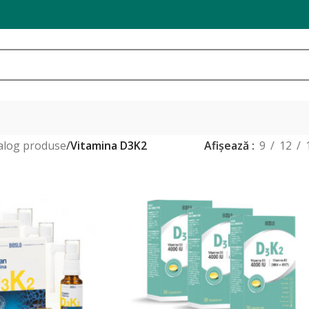
alog produse
/
Vitamina D3K2
Afișează
9
12