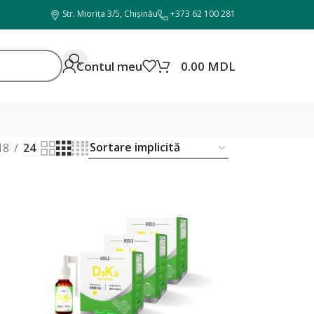
Str. Miorița 3/5, Chișinău
+373 62 100 281
Contul meu
0.00
MDL
18
24