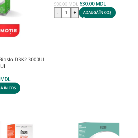
630.00
MDL
900.00
MDL
-
+
ADAUGĂ ÎN COȘ
Bioslo D3K2 3000UI
0UI
0
MDL
Ă ÎN COȘ