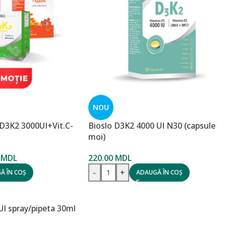
NOU
(D3K2 3000UI+Vit.C-
Bioslo D3K2 4000 UI N30 (capsule
moi)
0
MDL
220.00
MDL
-
+
Ă ÎN COȘ
ADAUGĂ ÎN COȘ
I spray/pipeta 30ml