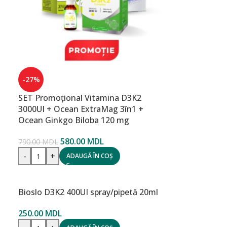
-27%
SET Promoțional Vitamina D3K2
3000UI + Ocean ExtraMag 3în1 +
Ocean Ginkgo Biloba 120 mg
580.00
MDL
790.00
MDL
-
+
ADAUGĂ ÎN COȘ
Bioslo D3K2 400UI spray/pipetă 20ml
250.00
MDL