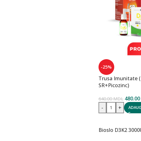
-25%
Trusa Imunitate 
SR+Picozinc)
480.0
640.00
MDL
-
+
ADAUG
Bioslo D3K2 3000U