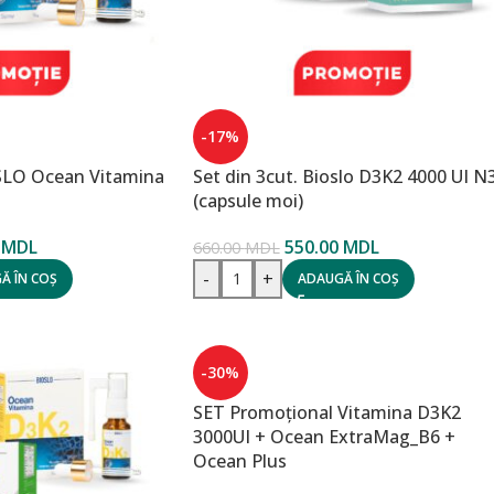
-17%
OSLO Ocean Vitamina
Set din 3cut. Bioslo D3K2 4000 UI N
(capsule moi)
0
MDL
550.00
MDL
660.00
MDL
-
+
Ă ÎN COȘ
ADAUGĂ ÎN COȘ
-30%
SET Promoțional Vitamina D3K2
3000UI + Ocean ExtraMag_B6 +
Ocean Plus