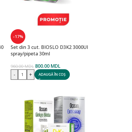
-17%
30
Set din 3 cut. BIOSLO D3K2 3000UI
spray/pipeta 30ml
800.00
MDL
960.00
MDL
-
+
ADAUGĂ ÎN COȘ